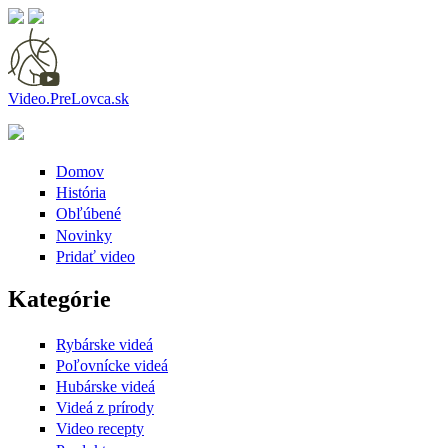
Video.PreLovca.sk
Domov
História
Obľúbené
Novinky
Pridať video
Kategórie
Rybárske videá
Poľovnícke videá
Hubárske videá
Videá z prírody
Video recepty