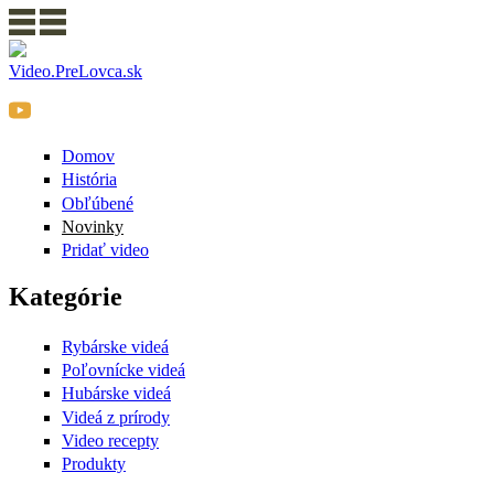
Video.PreLovca.sk
Domov
História
Obľúbené
Novinky
Pridať video
Kategórie
Rybárske videá
Poľovnícke videá
Hubárske videá
Videá z prírody
Video recepty
Produkty