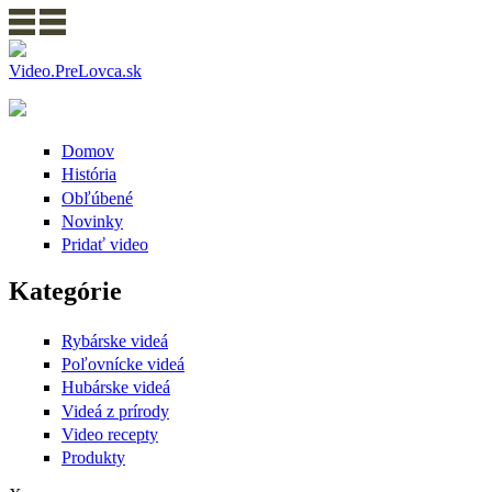
Video.PreLovca.sk
Domov
História
Obľúbené
Novinky
Pridať video
Kategórie
Rybárske videá
Poľovnícke videá
Hubárske videá
Videá z prírody
Video recepty
Produkty