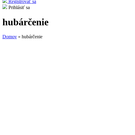
Registrovať sa
Prihlásiť sa
hubárčenie
Domov
» hubárčenie
Nachádzate sa tu