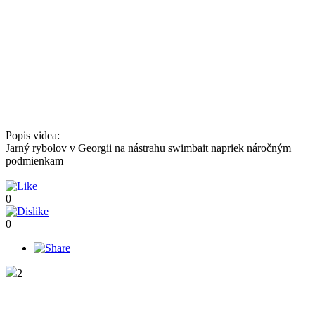
Popis videa:
Jarný rybolov v Georgii na nástrahu swimbait napriek náročným
podmienkam
0
0
2