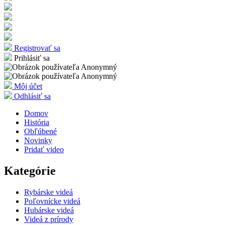
Registrovať sa
Prihlásiť sa
Môj účet
Odhlásiť sa
Domov
História
Obľúbené
Novinky
Pridať video
Kategórie
Rybárske videá
Poľovnícke videá
Hubárske videá
Videá z prírody