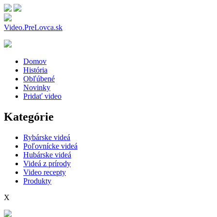
Video.PreLovca.sk
Domov
História
Obľúbené
Novinky
Pridať video
Kategórie
Rybárske videá
Poľovnícke videá
Hubárske videá
Videá z prírody
Video recepty
Produkty
X